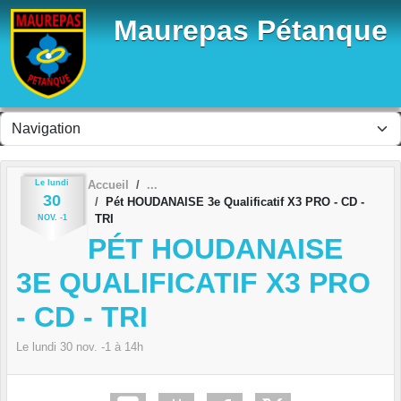
Panneau de gestion des cookies
Maurepas Pétanque
Le
lundi
Accueil
30
Pét HOUDANAISE 3e Qualificatif X3 PRO - CD -
TRI
NOV.
-1
PÉT HOUDANAISE
3E QUALIFICATIF X3 PRO
- CD - TRI
Le
lundi
30
nov.
-1
à 14h