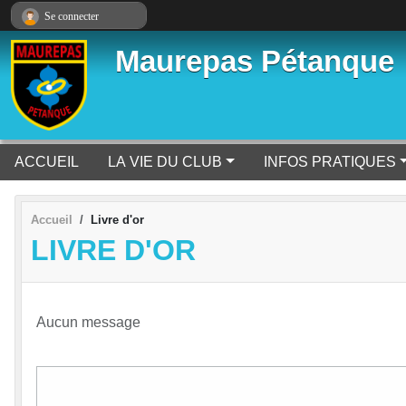
Panneau de gestion des cookies
Se connecter
Maurepas Pétanque
ACCUEIL
LA VIE DU CLUB
INFOS PRATIQUES
Accueil
Livre d'or
LIVRE D'OR
Aucun message