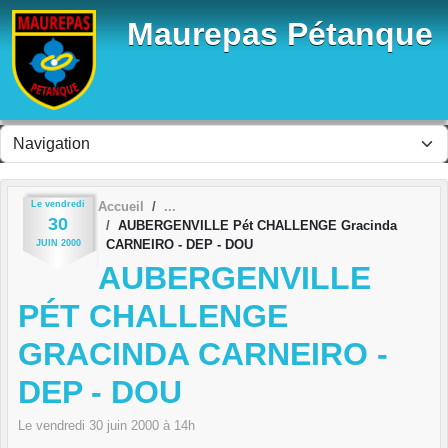
Panneau de gestion des cookies
Maurepas Pétanque
Le
vendredi
Accueil
30
AUBERGENVILLE Pét CHALLENGE Gracinda
CARNEIRO - DEP - DOU
JUIN
2000
AUBERGENVILLE
PÉT CHALLENGE
GRACINDA CARNEIRO -
DEP - DOU
Le
vendredi
30
juin
2000
à 14h