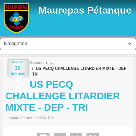
Panneau de gestion des cookies
Maurepas Pétanque
Le
jeudi
Accueil
30
US PECQ CHALLENGE LITARDIER MIXTE - DEP -
TRI
NOV.
2000
US PECQ
CHALLENGE LITARDIER
MIXTE - DEP - TRI
Le
jeudi
30
nov.
2000
à 10h