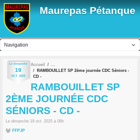
Panneau de gestion des cookies
Maurepas Pétanque
Le
dimanche
Accueil
19
RAMBOUILLET SP 2ème journée CDC Séniors -
CD -
OCT.
2025
RAMBOUILLET SP
2ÈME JOURNÉE CDC
SÉNIORS - CD -
Le
dimanche
19
oct.
2025
à 08h
FFPJP